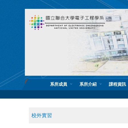
跳
到
主
要
內
容
區
系所成員
系所介紹
課程資訊
校外實習