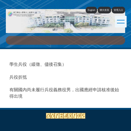
跳
到
English
聯大首頁
管理入口
主
要
內
容
區
學生兵役（緩徵、儘後召集）
兵役折抵
有關國內尚未履行兵役義務役男，出國應經申請核准後始
得出境