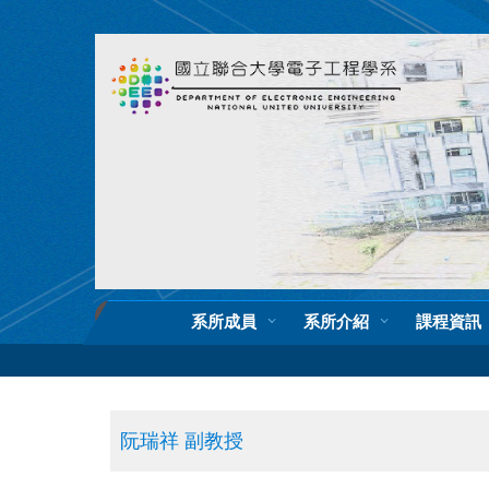
跳
到
主
要
內
容
區
系所成員
系所介紹
課程資訊
阮瑞祥 副教授