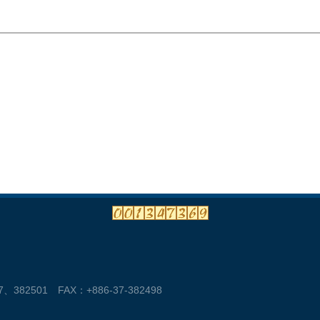
382501 FAX：+886-37-382498