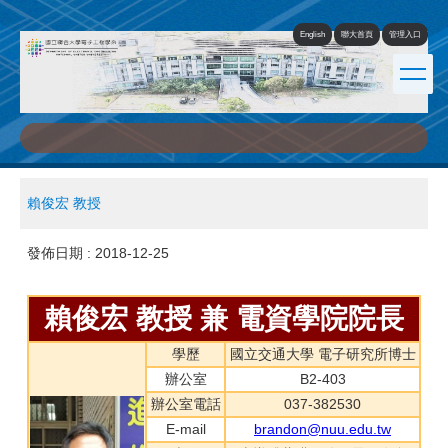
跳
到
English
聯大首頁
管理入口
主
要
內
容
區
賴俊宏 教授
發佈日期 :
2018-12-25
賴俊宏 教授 兼 電資學院院長
學歷
國立交通大學 電子研究所博士
辦公室
B2-403
辦公室電話
037-382530
E-mail
brandon@nuu.edu.tw