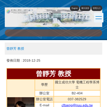
跳
到
English
聯大首頁
管理入口
主
要
內
容
區
曾靜芳 教授
發佈日期 :
2018-12-25
曾靜芳 教授
國立成功大學 電機工程學系博
學歷
士
辦公室
B2-404
辦公室電話
037-382529
E-mail
cftseng@nuu.edu.tw