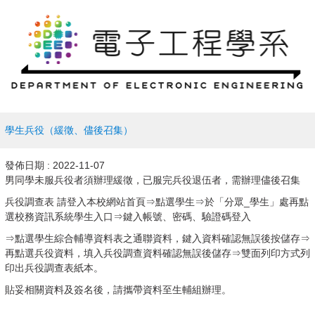
學生兵役（緩徵、儘後召集）
發佈日期 :
2022-11-07
男同學未服兵役者須辦理緩徵，已服完兵役退伍者，需辦理儘後召集
兵役調查表 請登入本校網站首頁⇒點選學生⇒於「分眾_學生」處再點
選校務資訊系統學生入口⇒鍵入帳號、密碼、驗證碼登入
⇒點選學生綜合輔導資料表之通聯資料，鍵入資料確認無誤後按儲存⇒
再點選兵役資料，填入兵役調查資料確認無誤後儲存⇒雙面列印方式列
印出兵役調查表紙本。
貼妥相關資料及簽名後，請攜帶資料至生輔組辦理。